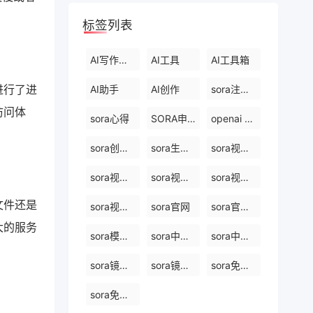
标签列表
AI写作工具
AI工具
AI工具箱
进行了进
AI助手
AI创作
sora注册教程最新
访问体
sora心得
SORA申请
openai sora创始人
sora创始人
sora生成视频平台
sora视频制作
sora视频生成模型
sora视频生成器
sora视频生成技术
文件还是
sora视频合成
sora官网
sora官网中文
大的服务
sora模型原理
sora中国站入口
sora中国站网站
sora镜像网站免费
sora镜像官网
sora免费版在线
sora免费网站