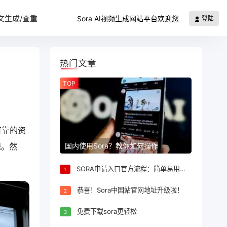
文生成/查重
Sora AI视频生成网站平台欢迎您
登陆
热门文章
TOP
可靠的资
国内使用Sora？教你如何操作
源。然
SORA申请入口官方流程：简单易用，轻松申请
1
恭喜！Sora中国站官网地址升级啦！
2
免费下载sora更轻松
3