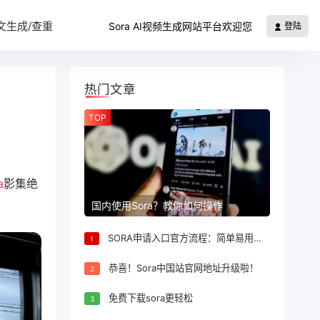
文生成/查重
Sora AI视频生成网站平台欢迎您
登陆
热门文章
TOP
a
影集绝
国内使用Sora？教你如何操作
SORA申请入口官方流程：简单易用，轻松申请
1
恭喜！Sora中国站官网地址升级啦！
2
免费下载sora更轻松
3