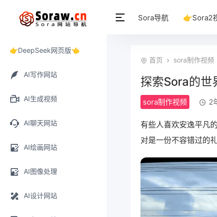
Sora导航
👉Sora2
👉DeepSeek网页版👈
首页
sora制作视频
AI写作网站
探索Sora的
AI生成视频
sora制作视频
2年
AI聊天网站
有些人喜欢安逸平凡
对是一份不容错过的
AI绘画网站
AI图像处理
AI设计网站