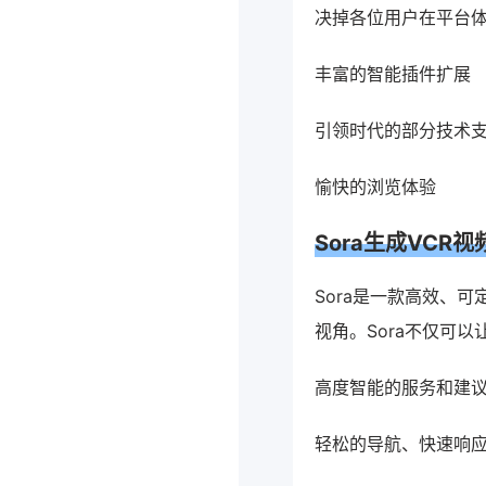
决掉各位用户在平台
丰富的智能插件扩展
引领时代的部分技术
愉快的浏览体验
Sora生成VCR
Sora是一款高效、
视角。Sora不仅可
高度智能的服务和建
轻松的导航、快速响