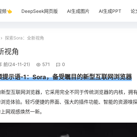
视频👈
DeepSeek网页版
AI生成图片
AI生成PPT
论
探索Sora：全新视角
全新视角
 前(24-11-21)
571
0
频提示语-1：
Sora
，备受瞩目的新型互联网浏览器
的新型互联网浏览器，它采用完全不同于传统浏览器的内核，拥
的浏览体验。轻巧便捷的界面、强大的插件功能、智能的资源嗅
的上网观感焕然一新。