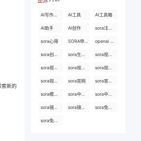
AI写作工具
AI工具
AI工具箱
AI助手
AI创作
sora注册教程最新
sora心得
SORA申请
openai sora创始人
sora创始人
sora生成视频平台
sora视频制作
sora视频生成模型
sora视频生成器
sora视频生成技术
sora视频合成
sora官网
sora官网中文
探索新的
sora模型原理
sora中国站入口
sora中国站网站
sora镜像网站免费
sora镜像官网
sora免费版在线
sora免费网站