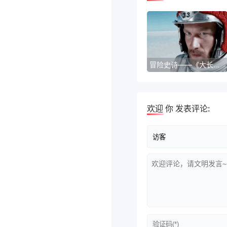
冒险史诗——《大长今: 轮回之谜》
欢迎
你
发表评论: