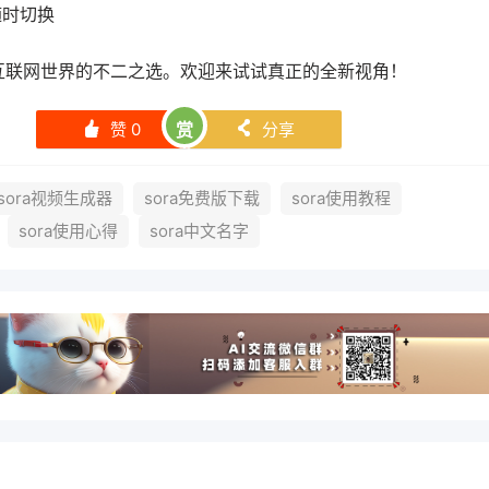
随时切换
索互联网世界的不二之选。欢迎来试试真正的全新视角！
赞
0
赏
分享
󰄼
󰄯
sora视频生成器
sora免费版下载
sora使用教程
sora使用心得
sora中文名字