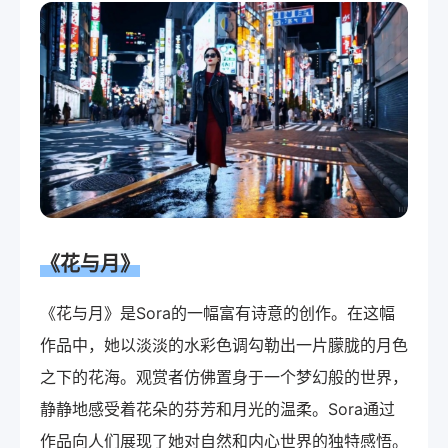
《花与月》
《花与月》是Sora的一幅富有诗意的创作。在这幅
作品中，她以淡淡的水彩色调勾勒出一片朦胧的月色
之下的花海。观赏者仿佛置身于一个梦幻般的世界，
静静地感受着花朵的芬芳和月光的温柔。Sora通过
作品向人们展现了她对自然和内心世界的独特感悟。