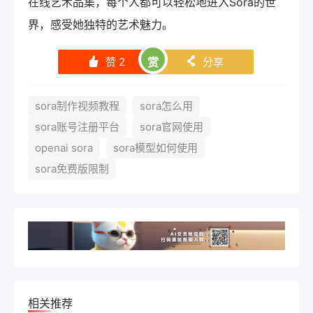
在线艺术品集，每个人都可以轻松地进入Sora的世
界，感受她独特的艺术魅力。
赞
2
赏
分享
󰄼
󰄯
sora制作视频教程
sora怎么用
sora账号注册平台
sora官网使用
openai sora
sora模型如何使用
sora免费版限制
相关推荐