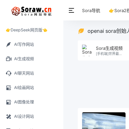
Sora导航
👉Sora2
👉DeepSeek网页版👈
openai sora创
AI写作网站
Sora生成视频
[手机端]世界最强sora2视频生成。
AI生成视频
AI聊天网站
AI绘画网站
AI图像处理
AI设计网站