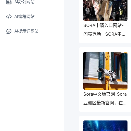
AI办公网站
AI编程网站
SORA申请入口网站-
AI提示词网站
闪亮登场！SORA申请
入口现已开放！
Sora中文版官网-Sora
亚洲区最新官网，在线
让您感受最新体验！