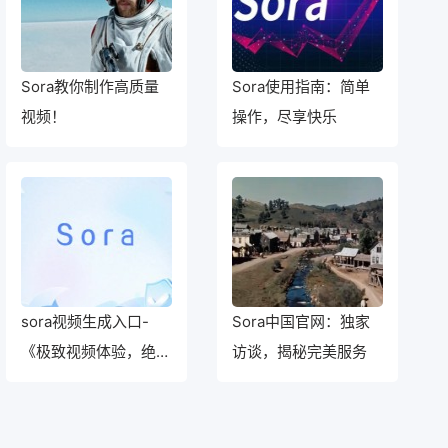
Sora教你制作高质量
Sora使用指南：简单
视频！
操作，尽享快乐
sora视频生成入口-
Sora中国官网：独家
《极致视频体验，绝对
访谈，揭秘完美服务
震撼》