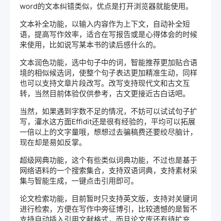
word的文本纠错类似，优点是打开浏览器就能使用。
文本补全功能，以输入内容作为上下文，自动补全短
语，提高写作效率，适合在写报告或是心得体会的时候
来使用，比如说写某本书的读后感什么的。
文本润色功能，选中句子中的词，智能推荐更加贴合语
境的相似候选词，使整个句子表达更加精准生动，同样
也可以支持文章片段改写。改写支持现代文和古文互
转，当然目前体验仅供参考，古文更接近古白话吧。
当然，如果遇到字数不足的情况，不妨可以试试句子扩
写，灌水这方面Effidit还是很有经验的，平均可以拓展
一倍以上的文字量哦，想想过去骗稿费还要绞尽脑计，
现在却是易如反掌。
超级网典功能，这个有些类似词典功能，不过也是基于
网络语料的一个搜索集合，支持双语词典，支持素材采
集与智能生成，一键点击引用即可。
论文检索功能，目前暂时只支持英文版，支持对关键词
进行检索，方便在写作中旁征博引，比较遗憾的是暂不
支持自动插入引用文献格式，而且论文库还有待扩充