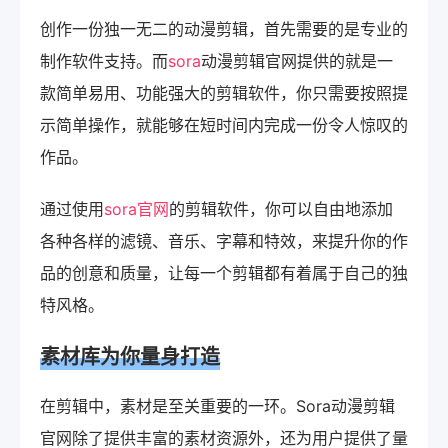
创作一份独一无二的动漫剪辑，首先需要的是专业的
制作软件支持。而
sora
动漫剪辑官网提供的就是一
款简单易用、功能强大的剪辑软件，你只需要按照提
示简单操作，就能够在短时间内完成一份令人惊叹的
作品。
通过使用
sora官网
的剪辑软件，你可以自由地添加
各种各样的滤镜、音乐、字幕和特效，来提升你的作
品的创意和质量，让每一个剪辑都有着属于自己的独
特风格。
素材库为你量身打造
在剪辑中，素材是至关重要的一环。Sora动漫剪辑
官网除了提供丰富的素材资源外，还为用户提供了量