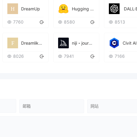
DreamUp
Hugging Face
​ DALL·
7760
8580
8513
Dreamlike.art
Civit AI
niji・journey
8026
7941
7166