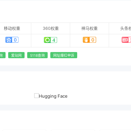
移动权重
360权重
神马权重
头条
询
爱站网
5118查询
网址爆红申诉