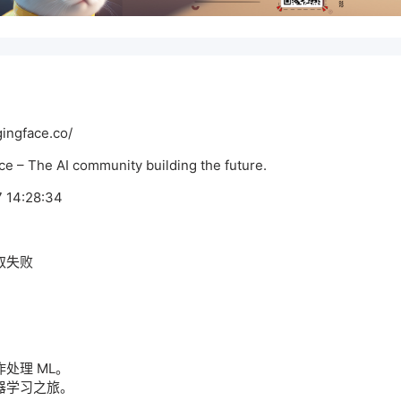
ngface.co/
 The AI community building the future.
14:28:34
取失败
处理 ML。
器学习之旅。