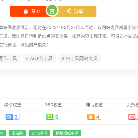
赞
0
赏
分享
󰄼
󰄯
站做收录展示，同时在2023年05月27日入库时，该网站内容都属于安
正规，请注意自行判断站点的安全性，如有内容出现违规，可通过本站站
进行删除，以免财产损失！
AI写作工具
# AI办公工具
# AI工具网站大全
移动权重
360权重
神马权重
头条
询
爱站网
5118查询
网址爆红申诉