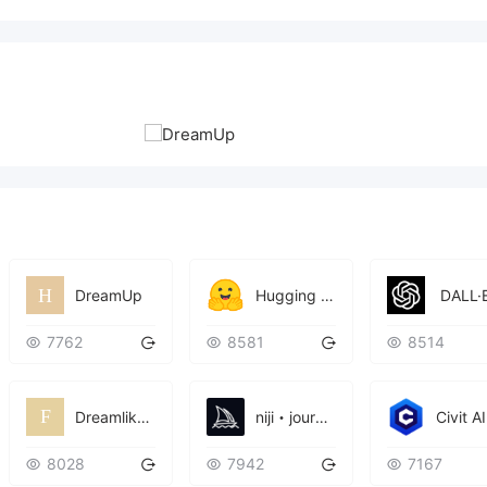
DreamUp
Hugging Face
​ DALL·
7762
8581
8514
Dreamlike.art
Civit AI
niji・journey
8028
7942
7167