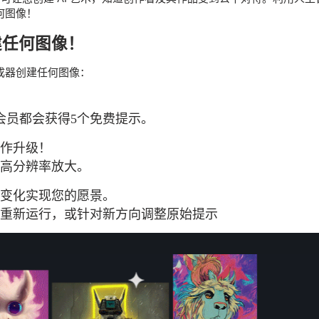
何图像！
建任何图像！
像生成器创建任何图像：
！
Art会员都会获得5个免费提示。
创作升级！
最高分辨率放大。
过变化实现您的愿景。
示重新运行，或针对新方向调整原始提示